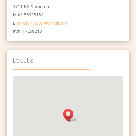
5711 HG Someren
M 06 55335154
E
mirella.hulster@gmail.com
KvK: 17269213
Locatie